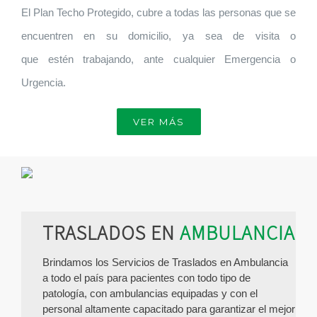
El
P
lan Techo Protegido, cubre a todas las personas que se
encuentren en su domicilio, ya sea de visita o
que
estén
trabajando, ante cualquier Emergencia o
Urgencia
.
VER MÁS
TRASLADOS EN
AMBULANCIA
Brindamos los
S
ervicios de Traslad
os en Ambulancia
a todo el país
para pacientes con todo tipo de
patología
, con ambulancias equipadas y con el
personal
altamente
capacitado pa
ra ga
rantizar el mejor