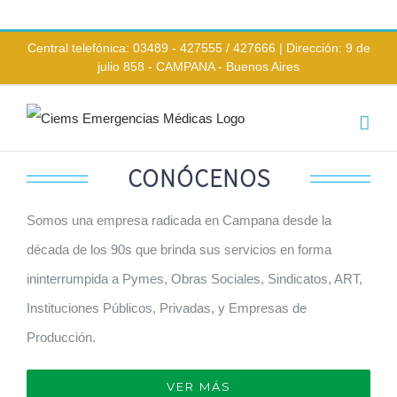
Saltar
al
Central telefónica: 03489 - 427555 / 427666 | Dirección: 9 de
julio 858 - CAMPANA - Buenos Aires
contenido
CONÓCENOS
Somos una empresa radicada en Campana desde la
década de los 90s que brinda sus servicios en forma
ininterrumpida a Pymes, Obras Sociales, Sindicatos, ART,
Instituciones Públicos, Privadas, y Empresas de
Producción.
VER MÁS